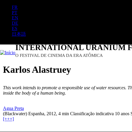
FR
PT
EN
DE
ES
日本語
INTERNATIONAL URANIUM F
O FESTIVAL DE CINEMA DA ERA ATÔMICA
Karlos Alastruey
This work intends to promote a responsible use of water resources. The
inside the body of a human being.
Agua Preta
(Blackwater) Espanha, 2012, 4 min Classificação indicativa 10 anos S
[+++]