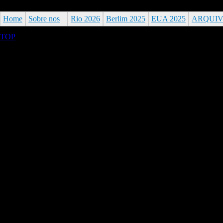
Home
Sobre nos
Rio 2026
Berlim 2025
EUA 2025
ARQUI
TOP
©2026 Uranium Film Festival. All Rights Reserved.