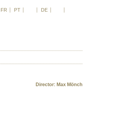
FR
PT
EN
DE
ES
日本語
DONATE
FILM ENTRY
N
Director: Max Mönch
erbrauchs.