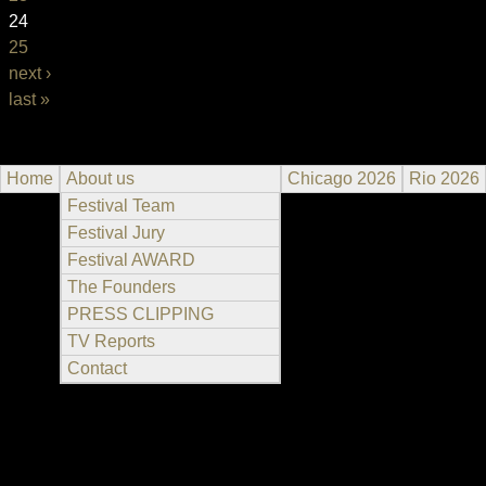
24
25
next ›
last »
Home
About us
Chicago 2026
Rio 2026
Festival Team
Festival Jury
Festival AWARD
The Founders
PRESS CLIPPING
TV Reports
Contact