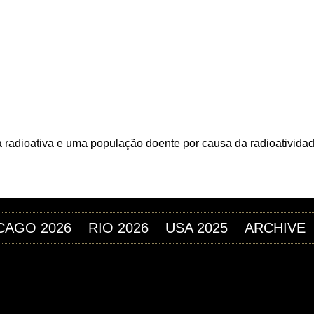
Jump to navigation
M FESTIVAL
eia radioativa e uma população doente por causa da radioativida
CAGO 2026
RIO 2026
USA 2025
ARCHIVE