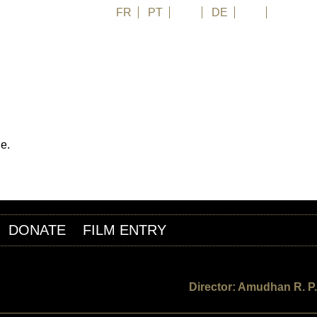
FR
PT
EN
DE
ES
日本語
de.
DONATE
FILM ENTRY
Director: Amudhan R. P.