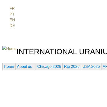
Jum
FR
PT
EN
DE
ES
日本語
INTERNATIONAL URANIU
THE ATOMIC AGE CINEMA FEST
Home
About us
Chicago 2026
Rio 2026
USA 2025
A
H.