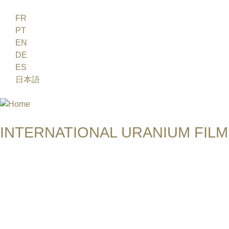
Jump to navigation
FR
PT
EN
DE
ES
日本語
INTERNATIONAL URANIUM FILM
THE ATOMIC AGE CINEMA FEST
SOPHIE FILIP