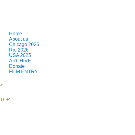
Sophie Filip wuchs in einem kleinen Dorf auf, inspiriert von de
und in Coquimbo in Chile. 2016 traf sie den tansanischen Umw
geplanten Uranbergbau in seinem Heimatland kämpft und sie ins
Home
About us
Chicago 2026
Rio 2026
USA 2025
ARCHIVE
Donate
FILM ENTRY
<
TOP
©2026 Uranium Film Festival. All Rights Reserved.