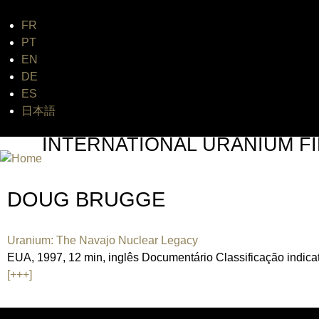
FR
Jum
PT
EN
DE
ES
日本語
INTERNATIONAL URANIUM FI
THE ATOMIC AGE CINEMA FEST
DOUG BRUGGE
Uranium: The Navajo Nuclear Legacy
EUA, 1997, 12 min, inglês Documentário Classificação indicat
[+++]