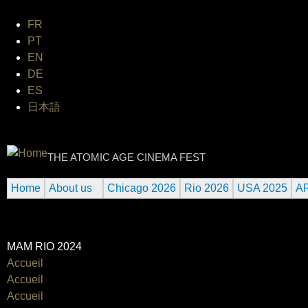
Jum
FR
PT
EN
DE
ES
日本語
INTERNATIONAL URANIUM F
THE ATOMIC AGE CINEMA FEST
Home
About us
Chicago 2026
Rio 2026
USA 2025
A
MAM RIO 2024
Accueil
Accueil
Accueil