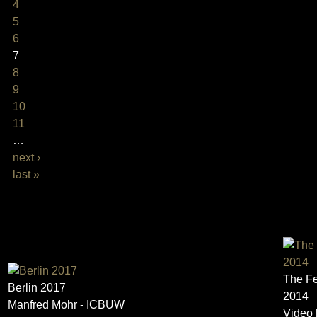
4
5
6
7
8
9
10
11
…
next ›
last »
TRAILER
The Fe
Berlin 2017
2014
Manfred Mohr - ICBUW
Video 