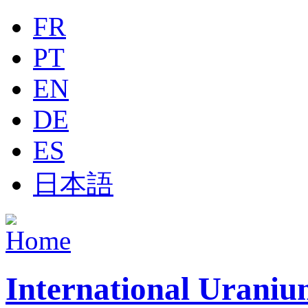
Jump to navigation
FR
PT
EN
DE
ES
日本語
International Uraniu