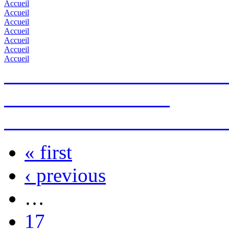
Accueil
Accueil
Accueil
Accueil
Accueil
Accueil
Accueil
IV INTERNATIONAL UR
DE JANEIRO 2014.
URANIUM FESTIVAL IN 
« first
Pages
‹ previous
…
17