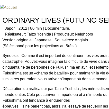
Jum
FESTIVAL INTERNATIONAL DU
UN FESTIVAL DE FILM SUR L'ÈRE NUCLÉAIRE
ORDINARY LIVES (FUTU NO SE
Japon | 2012 | 80 min | Documentaire.
Réalisateur: Taizo Yoshida | Producteur: Neighbors
Version originale : Japanese | Sous-titres: Anglais.
(Séléctionné pour les projections au Brésil)
Synopsis : Comme il est important de continuer nos vies ord
catastrophe. Pouvez-vous imaginer la difficulté de vivre dan
cinquantaine de personnes de Fukushima en avril et septembre 
Fukushima est un «champ de bataille» pour maintenir la vie d
similaires pourraient vous arriver n’importe où dans le monde
Déclaration du réalisateur par Taizo Yoshida ; les mères disen
monde entier. Cela peut arriver n’importe où et à n’importe qui
Fukushima ont tendance à endurer des
épreuves. Ils ne parlent pas, alors, j’ai essayé de recueillir les