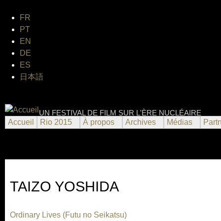
Jum
FR
PT
EN
DE
ES
日本語
FESTIVAL INTERNATIONAL 
UN FESTIVAL DE FILM SUR L'ÈRE NUCLÉAIRE
Accueil
Rio 2015
À propos
Archives
Médias
Part
TAIZO YOSHIDA
Ordinary Lives (Futu no Seikatsu)