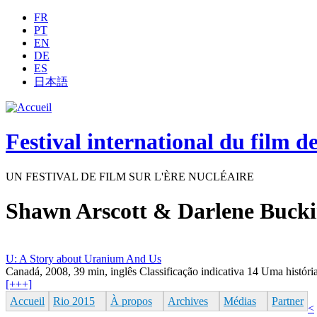
Jump to navigation
FR
PT
EN
DE
ES
日本語
Festival international du film d
UN FESTIVAL DE FILM SUR L'ÈRE NUCLÉAIRE
Shawn Arscott & Darlene Buck
U: A Story about Uranium And Us
Canadá, 2008, 39 min, inglês Classificação indicativa 14 Uma história 
[+++]
Accueil
Rio 2015
À propos
Archives
Médias
Partner
<