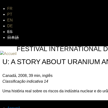
FR
Jum
PT
EN
DE
ES
日本語
FESTIVAL INTERNATIONAL D
UN FESTIVAL DE FILM SUR L'ÈRE NUCLÉAIRE
U: A STORY ABOUT URANIUM A
Canadá, 2008, 39 min, inglês
Classificação indicativa 14
Uma história real sobre os riscos da indústria nuclear e do ur