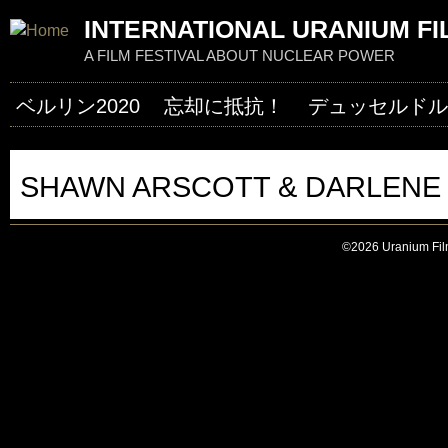
Jum
INTERNATIONAL URANIUM FI
A FILM FESTIVAL ABOUT NUCLEAR POWER
ベルリン2020
忘却に抵抗！
デュッセルドルフ
SHAWN ARSCOTT & DARLENE
©2026 Uranium Film