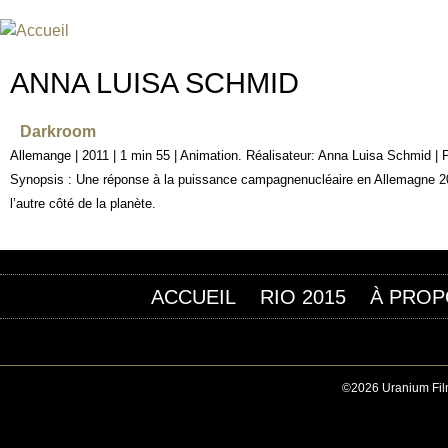
Jum
FESTIVAL INTERNATIONAL DU
UN FESTIVAL DE FILM SUR L'ÈRE NUCLÉAIRE
ANNA LUISA SCHMID
Darkroom
Allemange | 2011 | 1 min 55 | Animation. Réalisateur: Anna Luisa Schmid |
Synopsis : Une réponse à la puissance campagnenucléaire en Allemagne 201
l’autre côté de la planète.
ACCUEIL
RIO 2015
À PROP
©2026 Uranium Film