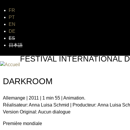
FR
PT
EN
DE
ES
日本語
FESTIVAL INTERNATIONAL D
UN FESTIVAL DE FILM SUR L'ÈRE NUCLÉAIRE
DARKROOM
Allemange | 2011 | 1 min 55 | Animation.
Réalisateur: Anna Luisa Schmid | Producteur: Anna Luisa Sc
Version Original: Aucun dialogue
Première mondiale