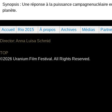
Synopsis : Une réponse à la puissance campagnenucléaire en A
planète.
Accueil
Rio 2015
À propos
Archives
Médias
Partne
Director: Anna Luisa Schmid
TOP
©2026 Uranium Film Festival. All Rights Reserved.