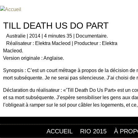
Jum
FESTIVAL INTERNATIONAL DU
UN FESTIVAL DE FILM SUR L'ÈRE NUCLÉAIRE
TILL DEATH US DO PART
Australie | 2014 | 4 minutes 35 | Documentaire.
Réalisateur : Elektra Macleod | Producteur : Elektra
Macleod.
Version originale : Anglaise.
Synopsis : C’est un court métrage à propos de la décision de 
mort subséquente. Je ne serai pas silencieuse. J’ai choisi de 
Déclaration du réalisateur : «’Till Death Do Us Part» est un 
et sa mort subséquente. J’espère sensibiliser les gens aux da
l’obligeait à ramper sur le sol pour câbler les logements, et c
ACCUEIL
RIO 2015
À PROP