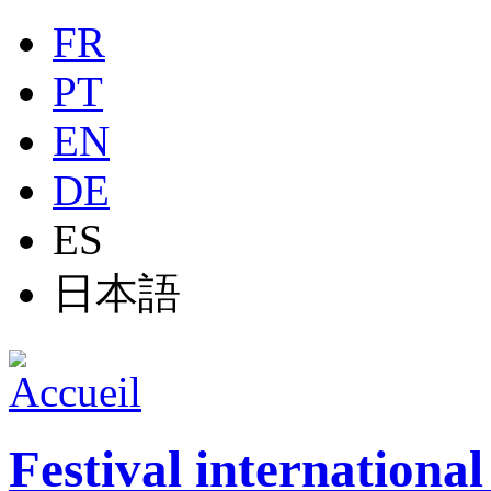
Jump to navigation
FR
PT
EN
DE
ES
日本語
Festival internationa