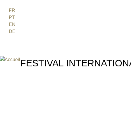
FR
Jum
PT
EN
DE
ES
日本語
FESTIVAL INTERNATION
UN FESTIVAL DE FILM SUR L'ÈRE NUCLÉAIRE
WAKE UP
Austrália, 2011, 12 min, inglê
Documentários
Classificação indicativa 12