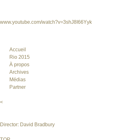
Mineração de urânio na Austrália: tudo o que 14 - 25 maio 201
Urânio em Movi(e)mento você precisa saber em 12 minutos.
www.youtube.com/watch?v=3shJ8I66Yyk
Accueil
Rio 2015
À propos
Archives
Médias
Partner
<
Director: David Bradbury
TOP