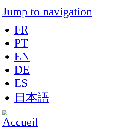
Jump to navigation
FR
PT
EN
DE
ES
日本語