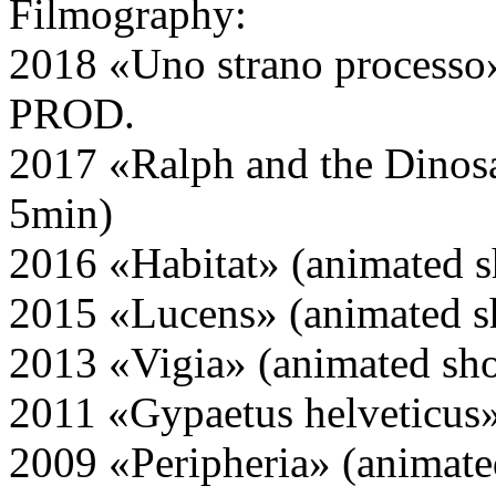
Filmography:
2018 «Uno strano processo»
PROD.
2017 «Ralph and the Dinosa
5min)
2016 «Habitat» (animated s
2015 «Lucens» (animated sh
2013 «Vigia» (animated sho
2011 «Gypaetus helveticus»
2009 «Peripheria» (animate