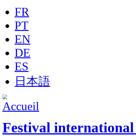
Jump to navigation
FR
PT
EN
DE
ES
日本語
Festival internationa