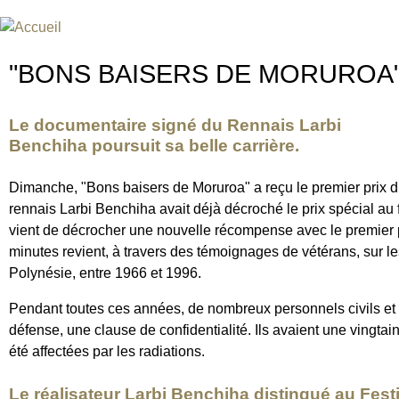
Jum
FESTIVAL INTERNATIONAL DU
UN FESTIVAL DE FILM SUR L'ÈRE NUCLÉAIRE
"BONS BAISERS DE MORUROA" 
Le documentaire signé du Rennais Larbi
Benchiha poursuit sa belle carrière.
Dimanche, "Bons baisers de Moruroa" a reçu le premier prix du 
rennais Larbi Benchiha avait déjà décroché le prix spécial a
vient de décrocher une nouvelle récompense avec le premier pri
minutes revient, à travers des témoignages de vétérans, sur le
Polynésie, entre 1966 et 1996.
Pendant toutes ces années, de nombreux personnels civils et mi
défense, une clause de confidentialité. Ils avaient une vingt
été affectées par les radiations.
Le réalisateur Larbi Benchiha distingué au Fest