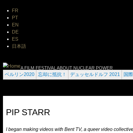
Jum
FR
PT
EN
DE
ES
日本語
INTERNATIONAL URANIUM F
A FILM FESTIVAL ABOUT NUCLEAR POWER
ベルリン2020
忘却に抵抗！
デュッセルドルフ 2021
国際
PIP STARR
I began making videos with Bent TV, a queer video collecti