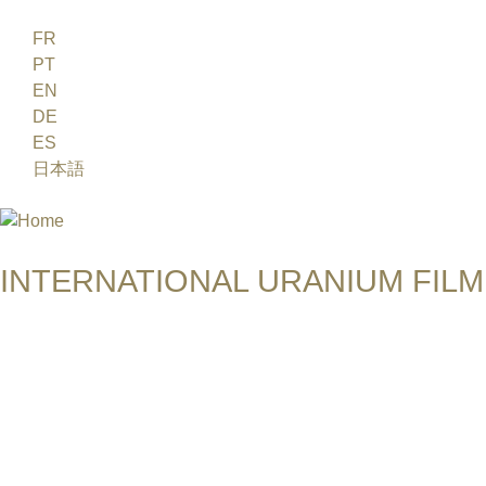
Jump to navigation
FR
PT
EN
DE
ES
日本語
INTERNATIONAL URANIUM FILM
A FILM FESTIVAL ABOUT NUCLEAR POWER
KEREN ZALTZ