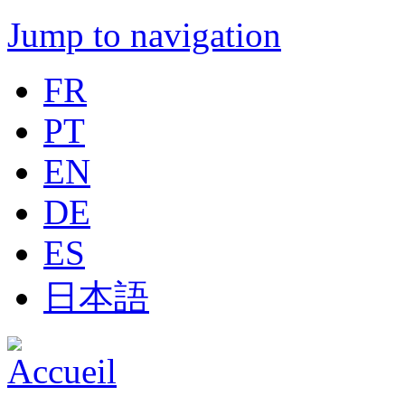
Jump to navigation
FR
PT
EN
DE
ES
日本語