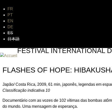
FR
Jum
PT
EN
DE
ES
日本語
FESTIVAL INTERNATIONAL D
UN FESTIVAL DE FILM SUR L'ÈRE NUCLÉAIRE
FLASHES OF HOPE: HIBAKUSH
Japão/ Costa Rica, 2009, 61 min, japonês, legendas em espa
Classificação indicativa 10
Documentário com as vozes de 102 vítimas das bombas atômi
do mundo. Uma mensagem de esperança.