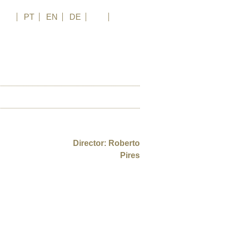
FR
PT
EN
DE
ES
日本語
PARTNER
Director: Roberto
Pires
ound