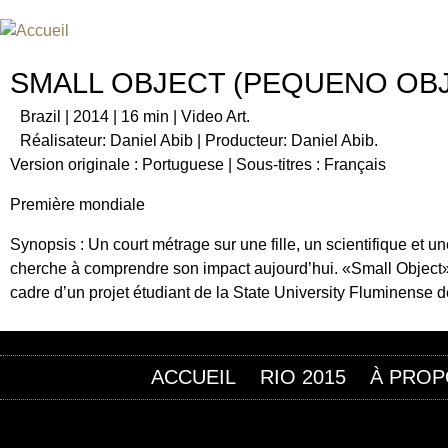
Jum
FESTIVAL INTERNATIONAL DU
UN FESTIVAL DE FILM SUR L'ÈRE NUCLÉAIRE
SMALL OBJECT (PEQUENO OBJ
Brazil | 2014 | 16 min | Video Art.
Réalisateur: Daniel Abib | Producteur: Daniel Abib.
Version originale : Portuguese | Sous-titres : Français
Première mondiale
Synopsis : Un court métrage sur une fille, un scientifique et 
cherche à comprendre son impact aujourd’hui. «Small Object» es
cadre d’un projet étudiant de la State University Fluminense 
ACCUEIL
RIO 2015
À PROP