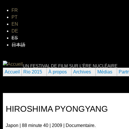
Jum
FR
PT
EN
DE
ES
日本語
FESTIVAL INTERNATIONAL 
UN FESTIVAL DE FILM SUR L'ÈRE NUCLÉAIRE
Accueil
Rio 2015
À propos
Archives
Médias
Part
HIROSHIMA PYONGYANG
Japon | 88 minute 40 | 2009 | Documentaire.