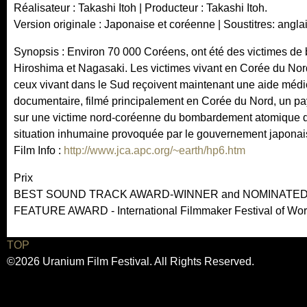
Réalisateur : Takashi Itoh | Producteur : Takashi Itoh.
Version originale : Japonaise et coréenne | Soustitres: anglai
Synopsis : Environ 70 000 Coréens, ont été des victimes de
Hiroshima et Nagasaki. Les victimes vivant en Corée du No
ceux vivant dans le Sud reçoivent maintenant une aide méd
documentaire, filmé principalement en Corée du Nord, un pay
sur une victime nord-coréenne du bombardement atomique d’Hi
situation inhumaine provoquée par le gouvernement japonais, 
Film Info :
http://www.jca.apc.org/~earth/hp6.htm
Prix
BEST SOUND TRACK AWARD-WINNER and NOMINATE
FEATURE AWARD - International Filmmaker Festival of Wo
TOP
©2026 Uranium Film Festival. All Rights Reserved.