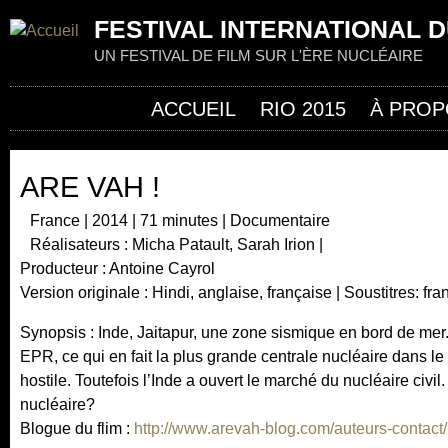
Jum
FESTIVAL INTERNATIONAL D
UN FESTIVAL DE FILM SUR L'ÈRE NUCLÉAIRE
ACCUEIL
RIO 2015
À PROP
ARE VAH !
France | 2014 | 71 minutes | Documentaire
Réalisateurs : Micha Patault, Sarah Irion |
Producteur : Antoine Cayrol
Version originale : Hindi, anglaise, française | Soustitres: fra
Synopsis : Inde, Jaitapur, une zone sismique en bord de mer. 
EPR, ce qui en fait la plus grande centrale nucléaire dans le
hostile. Toutefois l’Inde a ouvert le marché du nucléaire civil
nucléaire?
Blogue du flim :
http://www.arevah-blog.com/auteurs-contact