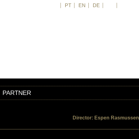
FR
PT
EN
DE
ES
日本語
PARTNER
Director: Espen Rasmussen