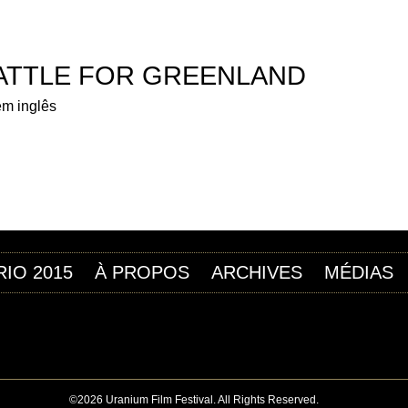
Jump to navigation
 FILM DE L’URANIUM
BATTLE FOR GREENLAND
em inglês
RIO 2015
À PROPOS
ARCHIVES
MÉDIAS
©2026 Uranium Film Festival. All Rights Reserved.