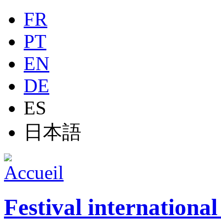
Jump to navigation
FR
PT
EN
DE
ES
日本語
Festival internationa