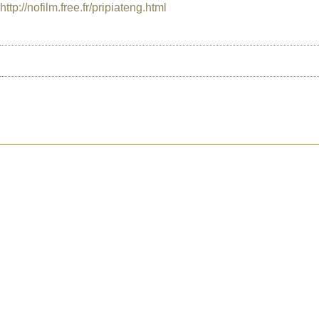
http://nofilm.free.fr/pripiateng.html
ACCUEIL
RIO 2015
À PROP
©2026 Uranium Film