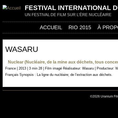
Jum
FESTIVAL INTERNATIONAL D
UN FESTIVAL DE FILM SUR L'ÈRE NUCLÉAIRE
ACCUEIL
RIO 2015
À PROP
WASARU
Nuclear (Nucléaire, de la mine aux déchets, tous conce
France | 2013 | 3 min 28 | Film imagé Réalisateur: Wasaru | Producteur: W
Français Synopsis : La ligne du nucléaire; de l’extraction aux déchets.
©2026 Uranium Film