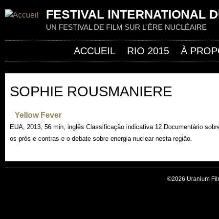
Jum
FESTIVAL INTERNATIONAL D
UN FESTIVAL DE FILM SUR L'ÈRE NUCLÉAIRE
ACCUEIL
RIO 2015
À PROP
SOPHIE ROUSMANIERE
Yellow Fever
EUA, 2013, 56 min, inglês Classificação indicativa 12 Documentário sobre
os prós e contras e o debate sobre energia nuclear nesta região.
©2026 Uranium Film