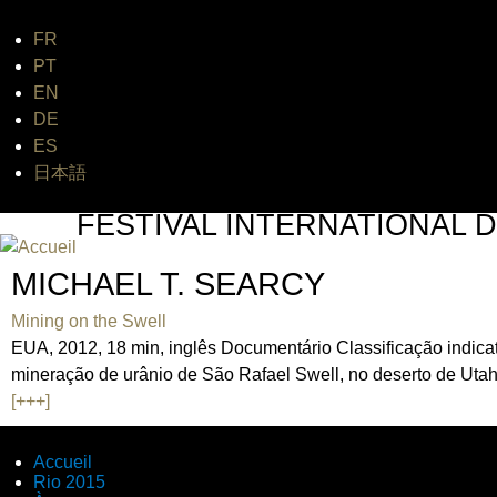
FR
Jum
PT
EN
DE
ES
日本語
FESTIVAL INTERNATIONAL D
UN FESTIVAL DE FILM SUR L'ÈRE NUCLÉAIRE
MICHAEL T. SEARCY
Mining on the Swell
EUA, 2012, 18 min, inglês Documentário Classificação indica
mineração de urânio de São Rafael Swell, no deserto de Uta
[+++]
Accueil
Rio 2015