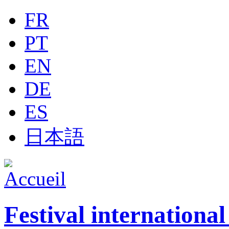
Jump to navigation
FR
PT
EN
DE
ES
日本語
Festival internationa