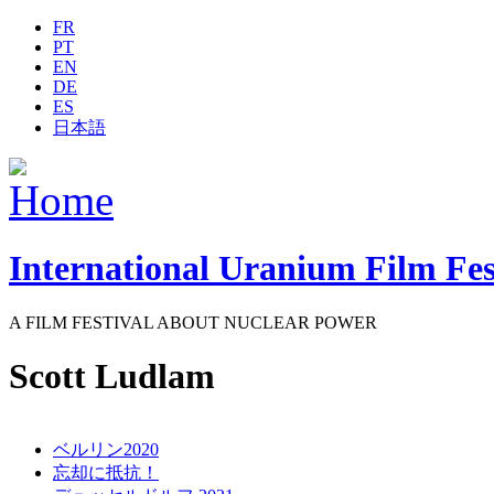
Jump to navigation
FR
PT
EN
DE
ES
日本語
International Uranium Film Fes
A FILM FESTIVAL ABOUT NUCLEAR POWER
Scott Ludlam
ベルリン2020
忘却に抵抗！