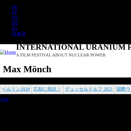
FR
PT
EN
DE
ES
日本語
INTERNATIONAL URANIUM F
A FILM FESTIVAL ABOUT NUCLEAR POWER
Max Mönch
ベルリン2020
忘却に抵抗！
デュッセルドルフ 2021
国際ウ
TOP
©2026 Uranium Film Festival. All Rights Reserved.