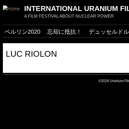
Jum
INTERNATIONAL URANIUM FI
A FILM FESTIVAL ABOUT NUCLEAR POWER
ベルリン2020
忘却に抵抗！
デュッセルドルフ
LUC RIOLON
©2026 Uranium Film