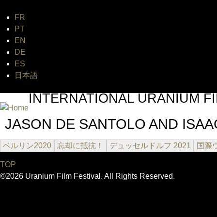
FR
PT
EN
DE
ES
日本語
INTERNATIONAL URANIUM FI
A FILM FESTIVAL ABOUT NUCLEAR POWER
JASON DE SANTOLO AND ISA
ベルリン2020
忘却に抵抗！
デュッセルドルフ 2021
国際
TOP
©2026 Uranium Film Festival. All Rights Reserved.