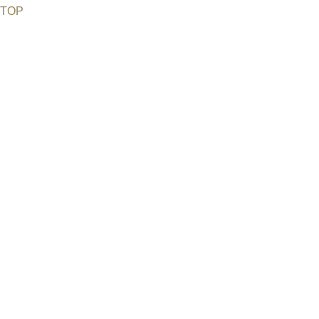
TOP
©2026 Uranium Film Festival. All Rights Reserved.