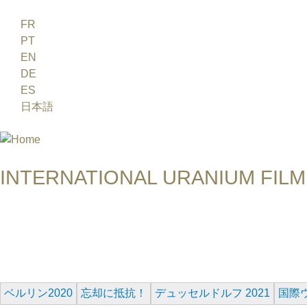
Jump to navigation
FR
PT
EN
DE
ES
日本語
INTERNATIONAL URANIUM FILM
A FILM FESTIVAL ABOUT NUCLEAR POWER
ERNEST WEBB
ベルリン2020
忘却に抵抗！
デュッセルドルフ 2021
国際