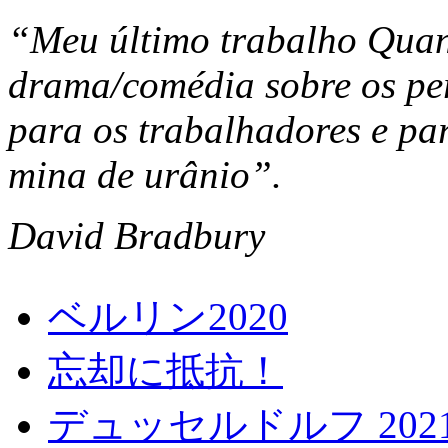
“Meu último trabalho Quan
drama/comédia sobre os pe
para os trabalhadores e pa
mina de urânio”.
David Bradbury
ベルリン2020
忘却に抵抗！
デュッセルドルフ 202