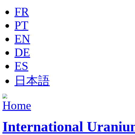
Jump to navigation
FR
PT
EN
DE
ES
日本語
International Uraniu